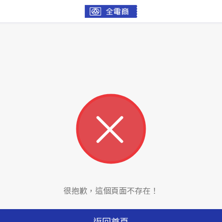
很抱歉，這個頁面不存在！
返回首頁