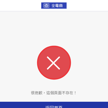
很抱歉，這個頁面不存在！
返回首頁