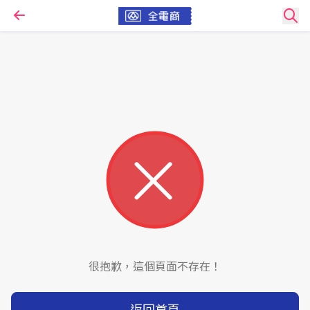
很抱歉，這個頁面不存在！
返回首頁