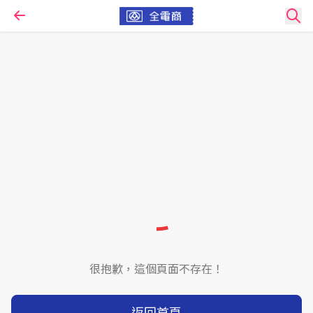
很抱歉，這個頁面不存在！
返回首頁