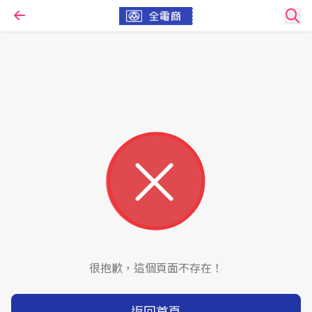
很抱歉，這個頁面不存在！
返回首頁