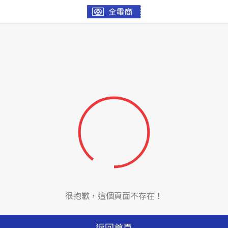
很抱歉，這個頁面不存在！
返回首頁