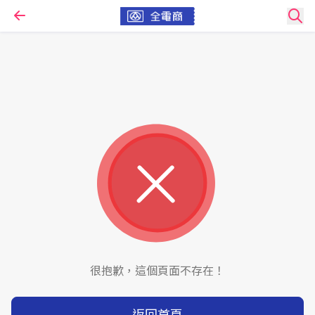
很抱歉，這個頁面不存在！
返回首頁