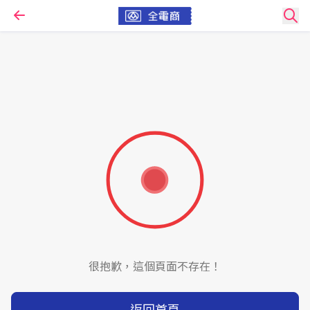
很抱歉，這個頁面不存在！
返回首頁