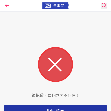
很抱歉，這個頁面不存在！
返回首頁