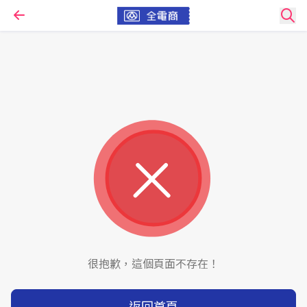
很抱歉，這個頁面不存在！
返回首頁