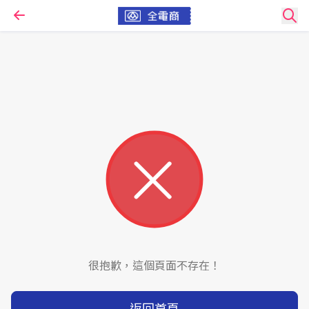
很抱歉，這個頁面不存在！
返回首頁