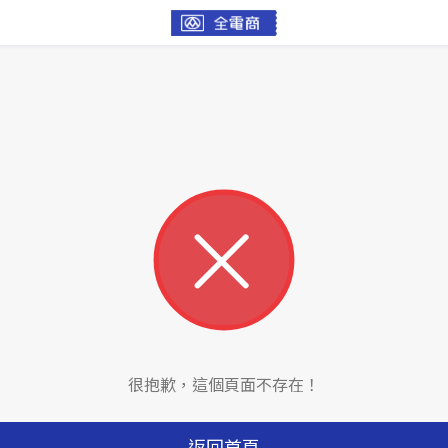
很抱歉，這個頁面不存在！
返回首頁