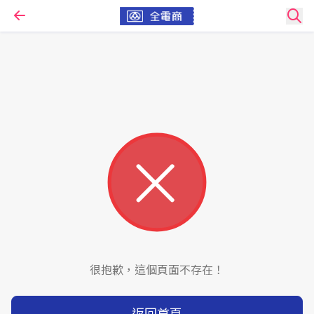
很抱歉，這個頁面不存在！
返回首頁