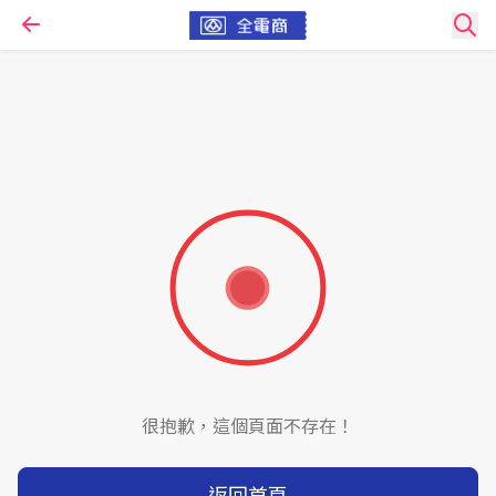
很抱歉，這個頁面不存在！
返回首頁