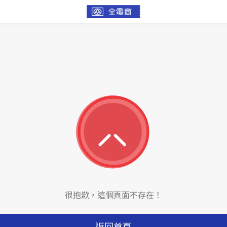
很抱歉，這個頁面不存在！
返回首頁