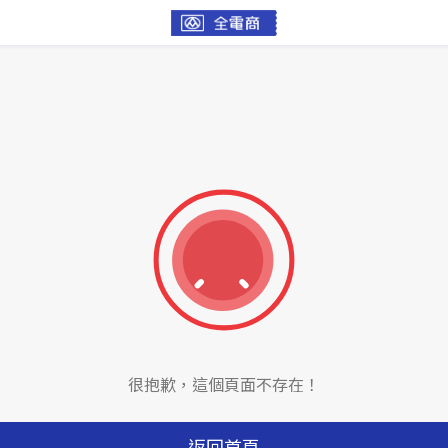
很抱歉，這個頁面不存在！
返回首頁