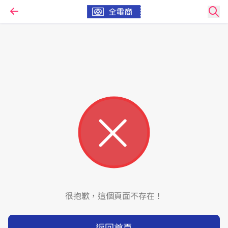
很抱歉，這個頁面不存在！
返回首頁