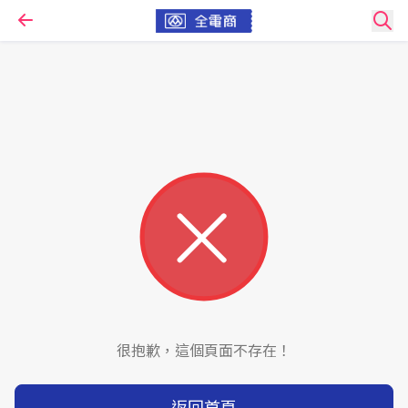
很抱歉，這個頁面不存在！
返回首頁