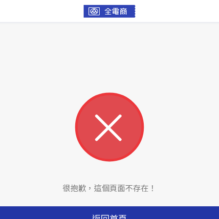
很抱歉，這個頁面不存在！
返回首頁