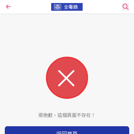
很抱歉，這個頁面不存在！
返回首頁