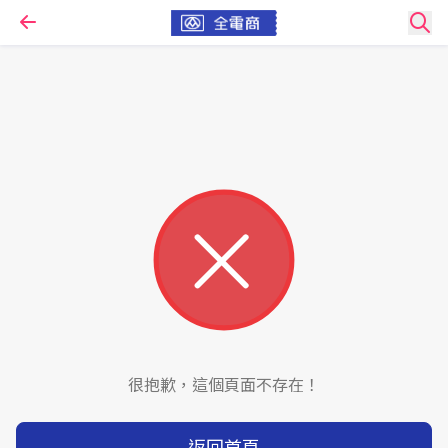
很抱歉，這個頁面不存在！
返回首頁