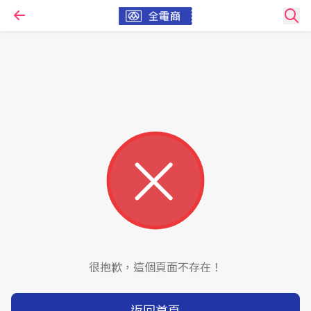
很抱歉，這個頁面不存在！
返回首頁