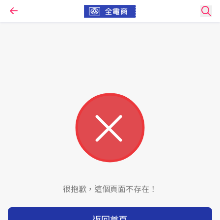
很抱歉，這個頁面不存在！
返回首頁