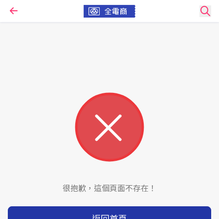
很抱歉，這個頁面不存在！
返回首頁