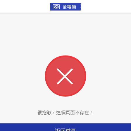
很抱歉，這個頁面不存在！
返回首頁