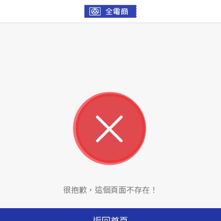
很抱歉，這個頁面不存在！
返回首頁