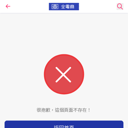
很抱歉，這個頁面不存在！
返回首頁