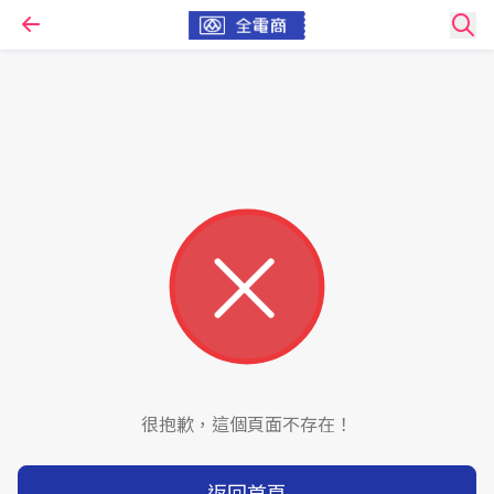
很抱歉，這個頁面不存在！
返回首頁