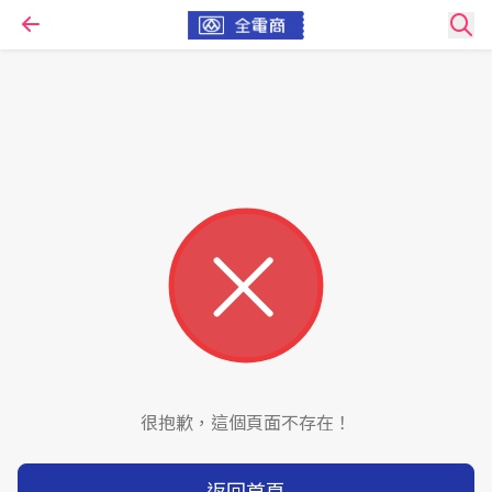
很抱歉，這個頁面不存在！
返回首頁