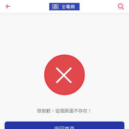
很抱歉，這個頁面不存在！
返回首頁