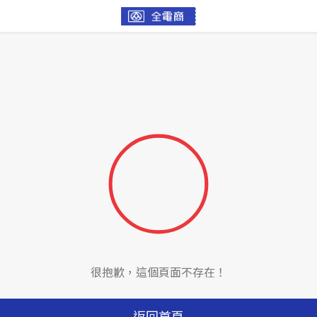
很抱歉，這個頁面不存在！
返回首頁