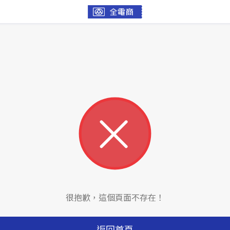
很抱歉，這個頁面不存在！
返回首頁