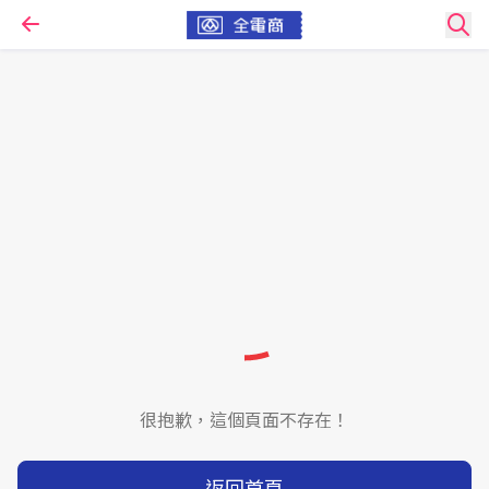
很抱歉，這個頁面不存在！
返回首頁