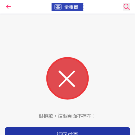
很抱歉，這個頁面不存在！
返回首頁