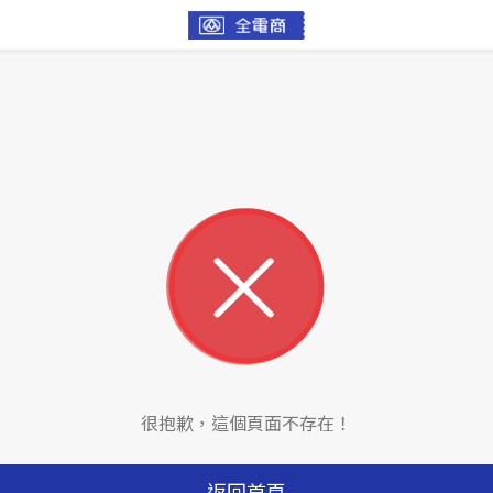
很抱歉，這個頁面不存在！
返回首頁