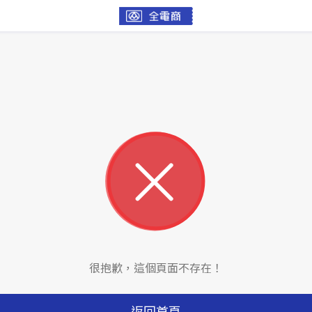
很抱歉，這個頁面不存在！
返回首頁