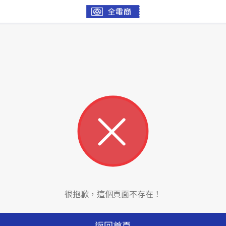
很抱歉，這個頁面不存在！
返回首頁