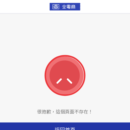
很抱歉，這個頁面不存在！
返回首頁