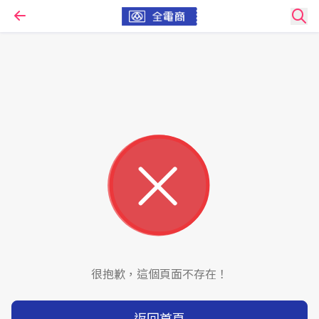
很抱歉，這個頁面不存在！
返回首頁