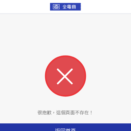
很抱歉，這個頁面不存在！
返回首頁