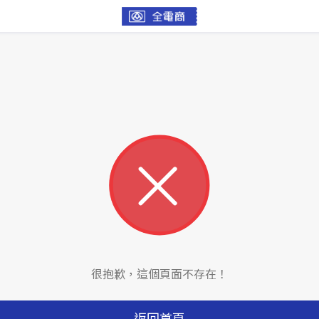
很抱歉，這個頁面不存在！
返回首頁