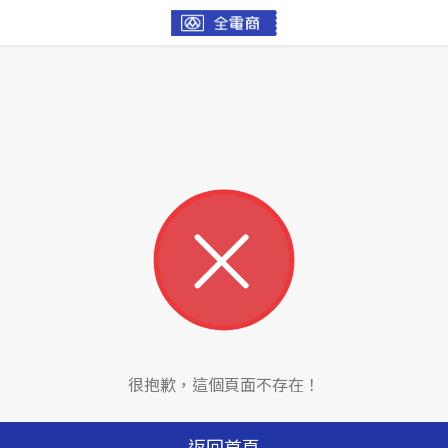
很抱歉，這個頁面不存在！
返回首頁