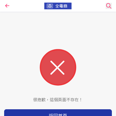
很抱歉，這個頁面不存在！
返回首頁