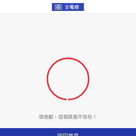
很抱歉，這個頁面不存在！
返回首頁