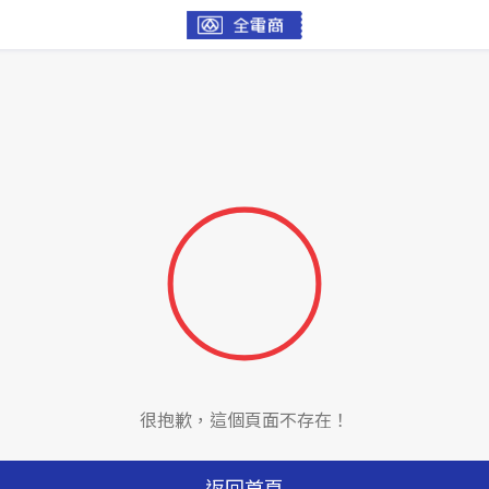
很抱歉，這個頁面不存在！
返回首頁