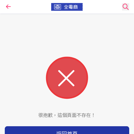
很抱歉，這個頁面不存在！
返回首頁