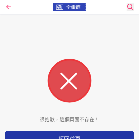
很抱歉，這個頁面不存在！
返回首頁