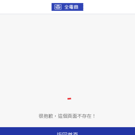
很抱歉，這個頁面不存在！
返回首頁