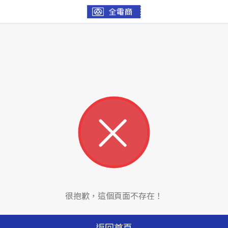
很抱歉，這個頁面不存在！
返回首頁