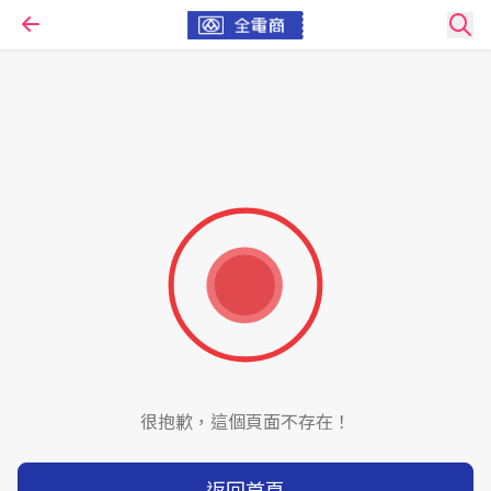
很抱歉，這個頁面不存在！
返回首頁